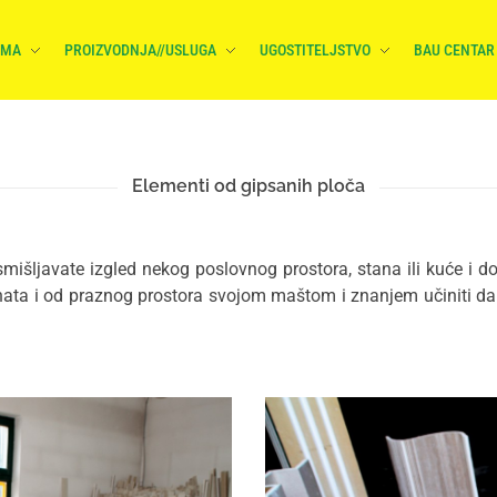
AMA
PROIZVODNJA//USLUGA
UGOSTITELJSTVO
BAU CENTAR
Elementi od gipsanih ploča
mišljavate izgled nekog poslovnog prostora, stana ili kuće i do
enata i od praznog prostora svojom maštom i znanjem učiniti da p