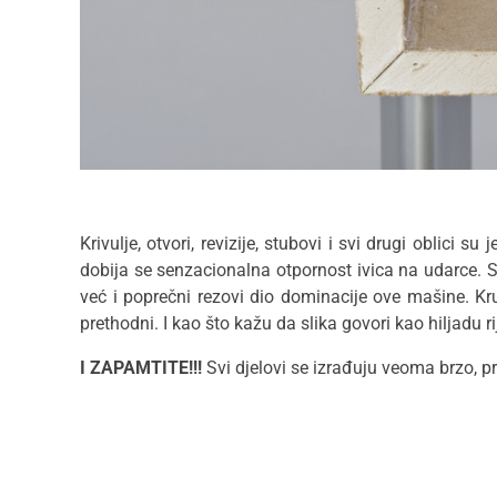
Krivulje, otvori, revizije, stubovi i svi drugi oblic
dobija se senzacionalna otpornost ivica na udarce. S
već i poprečni rezovi dio dominacije ove mašine. Kruž
prethodni. I kao što kažu da slika govori kao hiljadu
I ZAPAMTITE!!!
Svi djelovi se izrađuju veoma brzo, pre