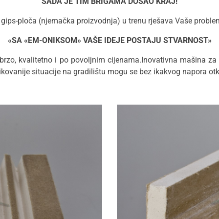
SADA JE TIM BRIGAMA DOŠAO KRAJ!
gips-ploča (njemačka proizvodnja) u trenu rješava Vaše probl
«SA «EM-ONIKSOM» VAŠE IDEJE POSTAJU STVARNOST»
lo brzo, kvalitetno i po povoljnim cijenama.Inovativna mašina z
ikovanije situacije na gradilištu mogu se bez ikakvog napora otkl