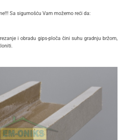
eme!!! Sa sigurnošću Vam možemo reći da:
a rezanje i obradu gips-ploča čini suhu gradnju bržom,
oniti.