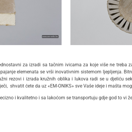
i su jednostavni za izradi sa tačnim ivicama za koje više ne treb
pajanje elemenata se vrši inovativnim sistemom ljepljenja. Bi
ni rezovi i izrada kružnih oblika i lukova radi se u djeliću sek
 riječi, shvatit ćete da uz «EM-ONIKS» sve Vaše ideje i mašta mo
cizno i kvalitetno i sa lakoćom se transportuju gdje god to vi žel