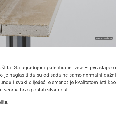
a zaštita. Sa ugradnjom patentirane ivice – pvc štapom
tno je naglasiti da su od sada ne samo normalni dužni
unde i svaki slijedeći elemenat je kvalitetom isti kao
gu veoma brzo postati stvarnost.
ite.