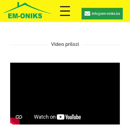
info@em-oniks.ba
Video prilozi