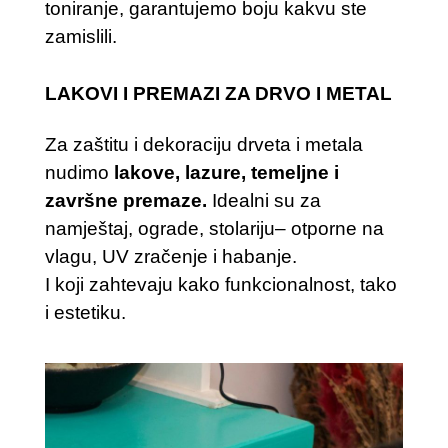
toniranje, garantujemo boju kakvu ste
zamislili.
LAKOVI I PREMAZI ZA DRVO I METAL
Za zaštitu i dekoraciju drveta i metala
nudimo
lakove, lazure, temeljne i
završne premaze.
I
dealni
su
za
namještaj
,
ograde
,
stolariju
– otporne na
vlagu, UV zračenje i habanje.
I koji zahtevaju kako funkcionalnost, tako
i estetiku.