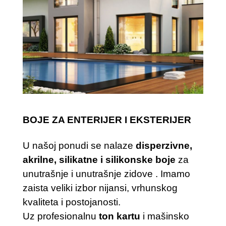
BOJE ZA ENTERIJER I EKSTERIJER
U našoj ponudi se nalaze
disperzivne,
akrilne, silikatne i silikonske boje
za
unutrašnje
i
unutrašnje
zidove
. Imamo
zaista v
eliki izbor nijansi, vrhunskog
kvaliteta i postojanosti.
Uz profesionalnu
ton kartu
i mašinsko