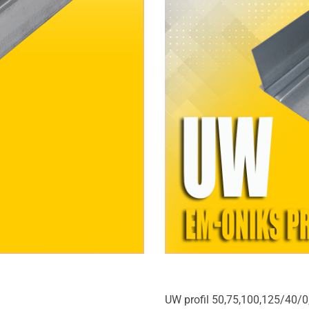
UW profil 50,75,100,125/40/0